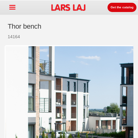
Get the catalog
Thor bench
14164
Go »
+
운동장 장비
+
공원과 거리 가구
+
스포츠 장비
+
Surface
+
라스라즈 놀이터 안내
문의안내
카달로그 주문
LarsLaj Worldwide
Lars Laj on Facebook