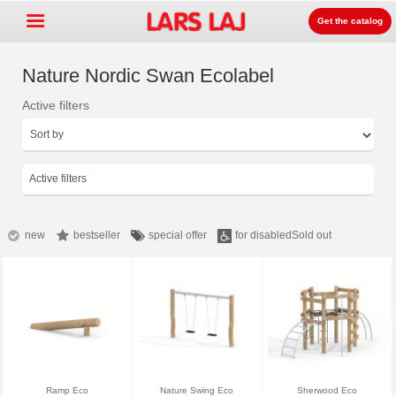
Get the catalog
Nature Nordic Swan Ecolabel
Active filters
Go »
+
운동장 장비
+
공원과 거리 가구
Active filters
+
스포츠 장비
+
Surface
new
bestseller
special offer
for disabled
Sold out
+
라스라즈 놀이터 안내
문의안내
카달로그 주문
LarsLaj Worldwide
Ramp Eco
Nature Swing Eco
Sherwood Eco
Lars Laj on Facebook