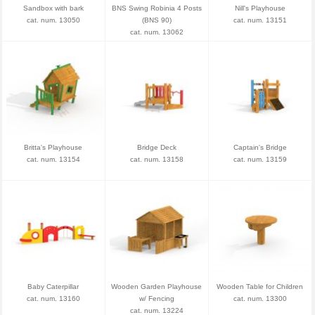
Sandbox with bark
BNS Swing Robinia 4 Posts
Nill's Playhouse
cat. num. 13050
(BNS 90)
cat. num. 13151
cat. num. 13062
Britta's Playhouse
Bridge Deck
Captain's Bridge
cat. num. 13154
cat. num. 13158
cat. num. 13159
Baby Caterpillar
Wooden Garden Playhouse
Wooden Table for Children
cat. num. 13160
w/ Fencing
cat. num. 13300
cat. num. 13224