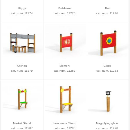
Piggy
Bulldozer
Bat
cat. num. 11274
cat. num. 11275
cat. num. 11276
Kitchen
Memory
Clock
cat. num. 11279
cat. num. 11282
cat. num. 11283
Market Stand
Lemonade Stand
Magnifying glass
cat. num. 11287
cat. num. 11288
cat. num. 11290