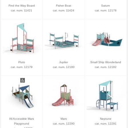
Find the Way Board
Fisher Boat
Saturn
cat. num. 11421
cat. num. 11424
cat. num. 12178
Pluto
Jupiter
Small Ship Wonderland
cat. num. 12179
cat. num. 12180
cat. num. 12182
All Accessible Mars
Mars
Neptune
Playground
cat. num. 12290
cat. num. 12291