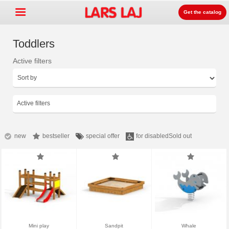
Get the catalog
Toddlers
Active filters
Go »
+
운동장 장비
+
공원과 거리 가구
Active filters
+
스포츠 장비
+
Surface
new
bestseller
special offer
for disabled
Sold out
+
라스라즈 놀이터 안내
문의안내
카달로그 주문
LarsLaj Worldwide
Mini play
Sandpit
Whale
Lars Laj on Facebook