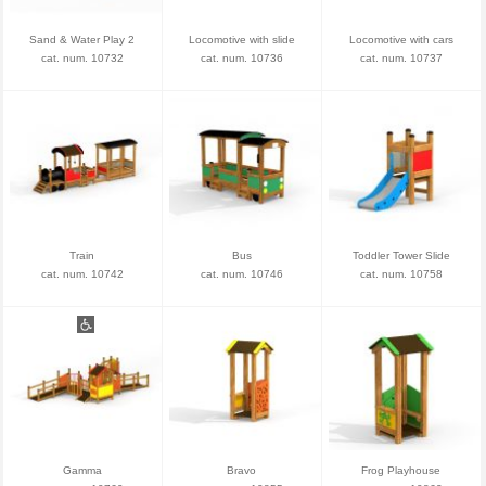
Sand & Water Play 2
Locomotive with slide
Locomotive with cars
cat. num. 10732
cat. num. 10736
cat. num. 10737
Train
Bus
Toddler Tower Slide
cat. num. 10742
cat. num. 10746
cat. num. 10758
Gamma
Bravo
Frog Playhouse