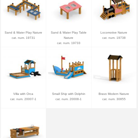
Sand & Water Play Nature
Sand & Water Play Table
Locomotive Nature
cat. num. 19731
Nature
cat. num. 19738
cat. num. 19733
Villa with Orca
Small Ship with Dolphin
Bravo Modern Nature
cat. num. 20007-1
cat. num. 20008-1
cat. num. 30855