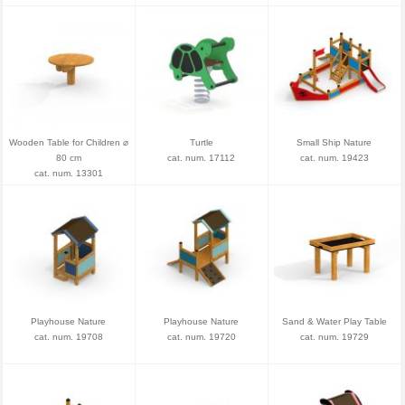
Wooden Table for Children ⌀
Turtle
Small Ship Nature
80 cm
cat. num. 17112
cat. num. 19423
cat. num. 13301
Playhouse Nature
Playhouse Nature
Sand & Water Play Table
cat. num. 19708
cat. num. 19720
cat. num. 19729