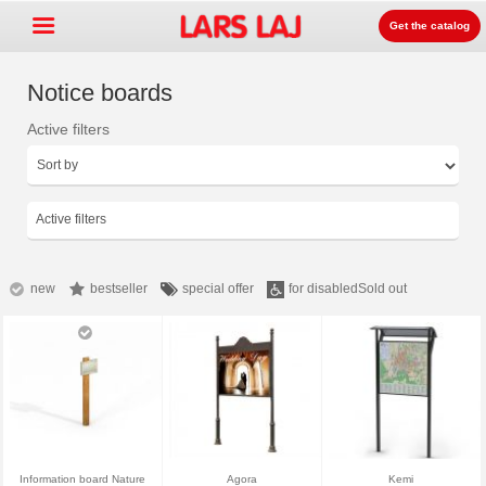
Get the catalog
Notice boards
Active filters
Go »
+
운동장 장비
+
공원과 거리 가구
Active filters
+
스포츠 장비
+
Surface
new
bestseller
special offer
for disabled
Sold out
+
라스라즈 놀이터 안내
문의안내
카달로그 주문
LarsLaj Worldwide
Information board Nature
Agora
Kemi
Lars Laj on Facebook